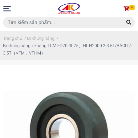
0
Trang chủ
/
Bi khung nâng
/
Bi khung nâng xe nâng TCM FD20-30Z5、HL H2000 2-3.5T/BAOLI2-
3.5T（VFM，VFHM）