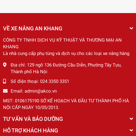
Kiểm tra bi khung nâng định kỳ, thay thế các bộ phận
bị mòn, hư hỏng
Thay dầu thủy lực định kỳ
Sử dụng dầu thủy lực đúng loại, đúng tiêu chuẩn
VỀ XE NÂNG AN KHANG
Điều chỉnh áp suất thủy lực phù hợp
Không nâng quá tải
CÔNG TY TNHH DỊCH VỤ KỸ THUẬT VÀ THƯƠNG MẠI AN
KHANG
Khi bi khung nâng xe nâng TCM FD20-30Z5, HL H2000 2-
Là nhà cung cấp phụ tùng và dịch vụ cho các loại xe nâng hàng
3.5T/BAOLI2-3.5T (VFM, VFHM) gặp sự cố, cần mang xe
Địa chỉ:
129 ngõ 136 Đường Cầu Diễn, Phường Tây Tựu,
nâng đến các trung tâm bảo dưỡng, sửa chữa uy tín để
Thành phố Hà Nội
được kiểm tra, sửa chữa kịp thời.
Số điện thoại:
024 3350 3351
Email:
admin@akco.vn
MST: 0106175190 SỞ KẾ HOẠCH VÀ ĐẦU TƯ THÀNH PHỐ HÀ
NỘI CẤP NGÀY 10/05/2013.
TƯ VẤN VÀ BẢO DƯỠNG
HỖ TRỢ KHÁCH HÀNG