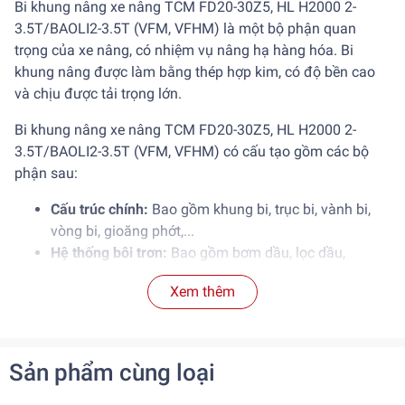
Bi khung nâng xe nâng TCM FD20-30Z5, HL H2000 2-
3.5T/BAOLI2-3.5T (VFM, VFHM) là một bộ phận quan
trọng của xe nâng, có nhiệm vụ nâng hạ hàng hóa. Bi
khung nâng được làm bằng thép hợp kim, có độ bền cao
và chịu được tải trọng lớn.
Bi khung nâng xe nâng TCM FD20-30Z5, HL H2000 2-
3.5T/BAOLI2-3.5T (VFM, VFHM) có cấu tạo gồm các bộ
phận sau:
Cấu trúc chính:
Bao gồm khung bi, trục bi, vành bi,
vòng bi, gioăng phớt,...
Hệ thống bôi trơn:
Bao gồm bơm dầu, lọc dầu,
đường ống dẫn dầu,...
Xem thêm
Hệ thống điều khiển:
Bao gồm bộ điều khiển, cảm
biến,...
Bi khung nâng xe nâng TCM FD20-30Z5, HL H2000 2-
Sản phẩm cùng loại
3.5T/BAOLI2-3.5T (VFM, VFHM) hoạt động dựa trên
nguyên lý của hệ thống thủy lực. Khi bơm dầu hoạt động,