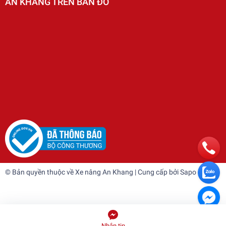
AN KHANG TRÊN BẢN ĐỒ
© Bản quyền thuộc về
Xe nâng An Khang
| Cung cấp bởi
Sapo
Nhắn tin