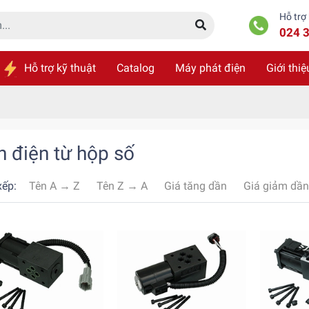
Hỗ trợ
024 
Hỗ trợ kỹ thuật
Catalog
Máy phát điện
Giới thiệ
n điện từ hộp số
xếp:
Tên A → Z
Tên Z → A
Giá tăng dần
Giá giảm dần