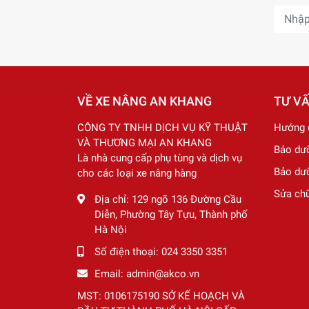
VỀ XE NÂNG AN KHANG
TƯ V
CÔNG TY TNHH DỊCH VỤ KỸ THUẬT
Hướng 
VÀ THƯƠNG MẠI AN KHANG
Bảo dư
Là nhà cung cấp phụ tùng và dịch vụ
Bảo dư
cho các loại xe nâng hàng
Sửa ch
Địa chỉ:
129 ngõ 136 Đường Cầu
Diễn, Phường Tây Tựu, Thành phố
Hà Nội
Số điện thoại:
024 3350 3351
Email:
admin@akco.vn
MST: 0106175190 SỞ KẾ HOẠCH VÀ