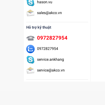
hason.vu
sales@akco.vn
Hỗ trợ kỹ thuật
0972827954
0972827954
service.ankhang
service@akco.vn