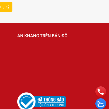
ng ký
AN KHANG TRÊN BẢN ĐỒ